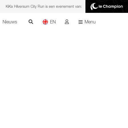
KiKa Hilversum City Run is een evenement van:
Nieuws
EN
Menu