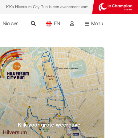
KiKa Hilversum City Run is een evenement van:
Nieuws
EN
Menu
Klik voor grote weergave