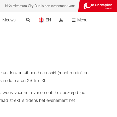
KiKa Hilversum City Run is een evenement van:
Nieuws
EN
Menu
kunt kiezen uit een herenshirt (recht model) en
ts in de maten XS t/m XL.
in de week voor het evenement thuisbezorgd (op
rraad strekt is tijdens het evenement het