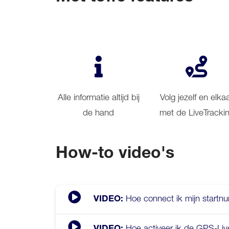
Alle informatie altijd bij
Volg jezelf en elka
de hand
met de LiveTracki
How-to video's
Hoe connect ik mijn start
VIDEO:
Hoe activeer ik de GPS-Liv